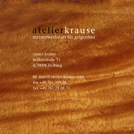
rainer krause
belfortstraße 51
d.79098 freiburg
mail@atelier-krause.com
fon +49.761.309 56
fax +49.761.28 68 71